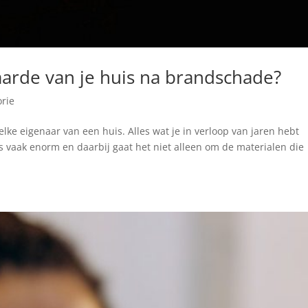
arde van je huis na brandschade?
rie
lke eigenaar van een huis. Alles wat je in verloop van jaren hebt
s vaak enorm en daarbij gaat het niet alleen om de materialen die