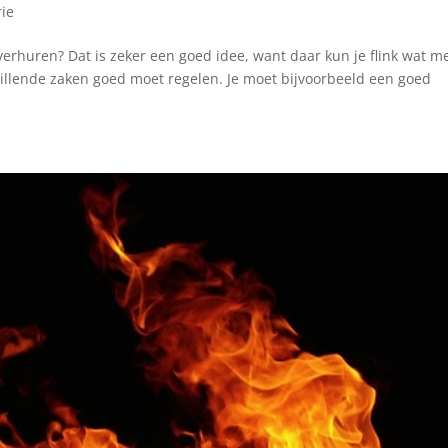
ie
erhuren? Dat is zeker een goed idee, want daar kun je flink wat m
chillende zaken goed moet regelen. Je moet bijvoorbeeld een goed