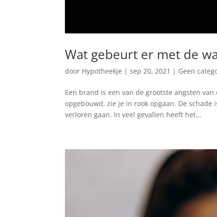
Wat gebeurt er met de wa
door
Hypotheekje
|
sep 20, 2021
|
Geen catego
Een brand is een van de grootste angsten van e
opgebouwd, zie je in rook opgaan. De schade i
verloren gaan. In veel gevallen heeft het...