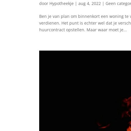
door
Hypotheekje
|
aug 4, 2022
|
Geen categor
Ben je van plan om binnenkort een woning te v
verdienen. Het punt is echter wel dat je vers
huurcontract opstellen. Maar waar moet je...