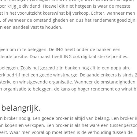
oor krijg je dividend. Hoewel dit niet hetgeen is waar de meeste
t in het vooruitzicht koerswinst bij verkoop. Echter, wanneer men
g, of wanneer de omstandigheden en dus het rendement goed zijn
aan een aandeel vast te houden.
rijven om in te beleggen. De ING heeft onder de banken een
dende positie. Daarnaast heeft ING ook digitaal sterke posities.
 beleggen. Zoals net gezegd zijn banken nog altijd een populaire
sterk bedrijf met een goede winstmarge. De aandelenkoers is sinds 
n sterke en winstgevende organisatie. Wanneer de omstandigheden
een organisatie te beleggen, de kans op hoger rendement op winst bi
 belangrijk.
 broker nodig. Een goede broker is altijd van belang. Een broker i
n kopen en verkopen. Een broker is als het ware een tussenperso
teert. Waar men vooral op moet letten is de verhouding tussen de